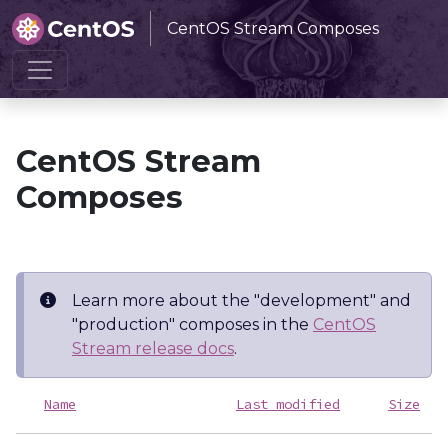
CentOS Stream Composes
Home
CentOS Stream Composes
CentOS Stream
Composes
Learn more about the "development" and
"production" composes in the
CentOS
Stream release docs
.
Name
Last modified
Size
D