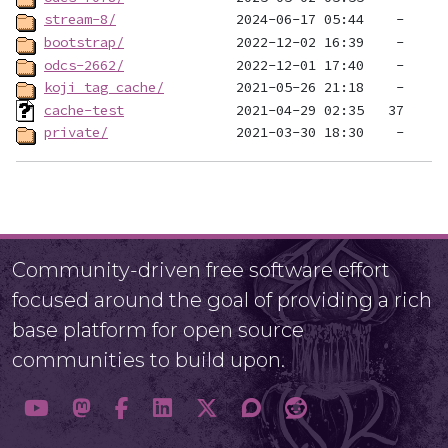
stream-8/
bootstrap/
odcs-2662/
koji_tag_cache/
cache-test
private/
Community-driven free software effort
focused around the goal of providing a rich
base platform for open source
communities to build upon.